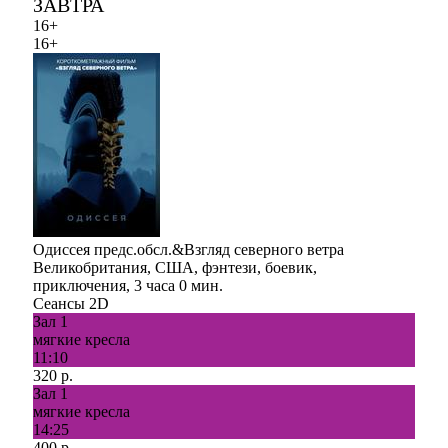
ЗАВТРА
16+
16+
Одиссея предс.обсл.&Взгляд северного ветра
Великобритания, США, фэнтези, боевик,
приключения, 3 часа 0 мин.
Сеансы 2D
Зал 1
мягкие кресла
11:10
320 р.
Зал 1
мягкие кресла
14:25
400 р.