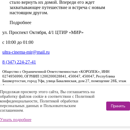
стало вернуть их домой. Впереди его ждет
захватывающее путешествие и встреча с новым
настоящим другом.
Подробнее
ул. Проспект Октября, 4/1 ЦТИР «МИР»
с 10:00 до 01:00
ultra-cinema-mir@mail.ru
8 (347) 224-27-41
Общество с Ограниченной Ответственностью «КОРОЛЕК», ИНН
0274956990, ОГРНИП 1200200028841, 450047, 450047, Республика
Башкортостан, город Уфа, улица Бакалинская, дом 27, помещение 28Б, этаж
4
Продолжая просмотр этого сайта, Вы соглашаетесь на
Описание процесса оплаты
обработку файлов cookie в соответствии с Политикой
Политика конфиденциальности
конфиденциальности, Политикой обработки
персональных данных и Пользовательским
Принять
Политика обработки персональных данных
соглашением.
Согласие на обработку персональных данных с помощью сервиса
Узнать подробнее
«Яндекс.Метрика»
Пользовательское соглашение