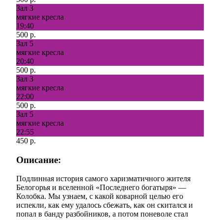
Зал 3
мягкие кресла
19:40
500 р.
Зал 5
мягкие кресла
20:40
500 р.
Зал 3
мягкие кресла
22:00
500 р.
Зал 5
мягкие кресла
22:55
450 р.
Описание:
Подлинная история самого харизматичного жителя
Белогорья и вселенной «Последнего богатыря» —
Колобка. Мы узнаем, с какой коварной целью его
испекли, как ему удалось сбежать, как он скитался и
попал в банду разбойников, а потом поневоле стал