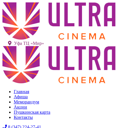
Уфа ТЦ «Мир»
Главная
Афиша
Меморандум
Акции
Пушкинская карта
Контакты
8 (347) 224-27-41