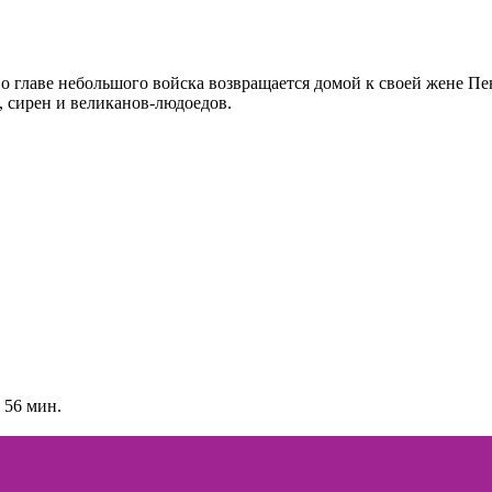
во главе небольшого войска возвращается домой к своей жене Пе
 сирен и великанов-людоедов. ​​
 56 мин.