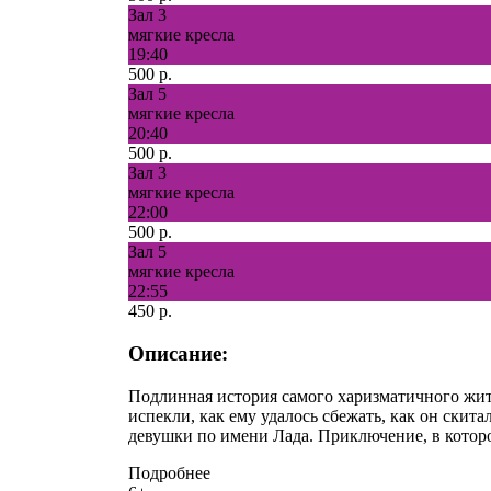
Зал 3
мягкие кресла
19:40
500 р.
Зал 5
мягкие кресла
20:40
500 р.
Зал 3
мягкие кресла
22:00
500 р.
Зал 5
мягкие кресла
22:55
450 р.
Описание:
Подлинная история самого харизматичного жит
испекли, как ему удалось сбежать, как он скит
девушки по имени Лада. Приключение, в которо
Подробнее