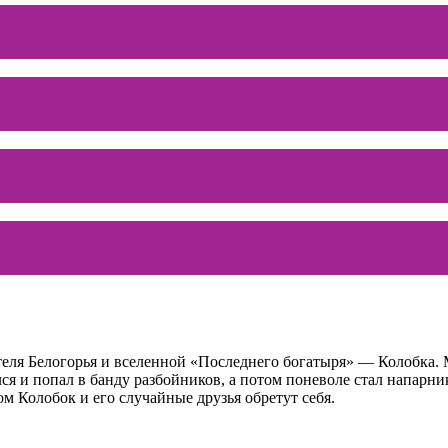
еля Белогорья и вселенной «Последнего богатыря» — Колобка. М
ался и попал в банду разбойников, а потом поневоле стал напар
м Колобок и его случайные друзья обретут себя.