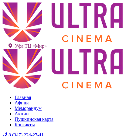
Уфа ТЦ «Мир»
Главная
Афиша
Меморандум
Акции
Пушкинская карта
Контакты
8 (347) 224-27-41