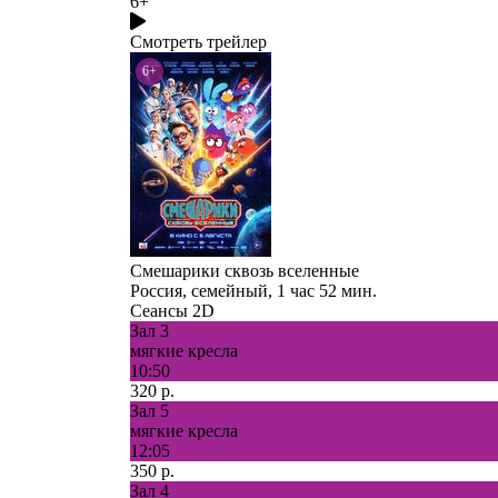
6+
Смотреть трейлер
6+
Смешарики сквозь вселенные
Россия, семейный, 1 час 52 мин.
Сеансы 2D
Зал 3
мягкие кресла
10:50
320 р.
Зал 5
мягкие кресла
12:05
350 р.
Зал 4